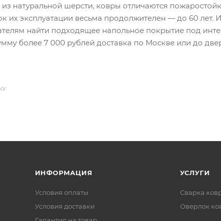
из натуральной шерсти, ковры отличаются пожаростойк
ок их эксплуатации весьма продолжителен — до 60 лет. 
ателям найти подходящее напольное покрытие под инте
умму более 7 000 рублей доставка по Москве или до дв
КУ
ИНФОРМАЦИЯ
УСЛУГИ
Условия оплаты
Сварка ков
Условия доставки
Оверлок ко
Гарантия на товар