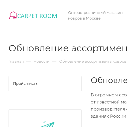
Оптово-розничный магазин
ковров в Москве
Обновление ассортимент
—
—
Главная
Новости
Обновление ассортимента ковров 
Обновле
Прайс-листы
В огромном асс
от известной ма
производителя 
зданиях России