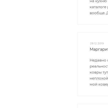
на кухню
каталоге 
вообще. Д
29.12.2019
Маргарит
Недавно 
реальност
ковры тут
неплохой
мой кове