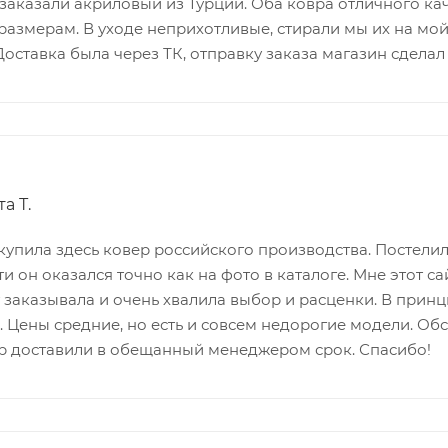
 заказали акриловый из Турции. Оба ковра отличного ка
размерам. В уходе неприхотливые, стирали мы их на мой
оставка была через ТК, отправку заказа магазин сделал
а Т.
купила здесь ковер российского производства. Постелила
и он оказался точно как на фото в каталоге. Мне этот с
 заказывала и очень хвалила выбор и расценки. В принци
. Цены средние, но есть и совсем недорогие модели. Об
р доставили в обещанный менеджером срок. Спасибо!