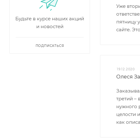
Уже втор
ответств
Будьте в курсе наших акций
пятницу у
и новостей
сайте. Эт
ПОДПИСАТЬСЯ
19.12.2020
Олеся З
Заказывал
третий –
нужного 
целости и
как описа