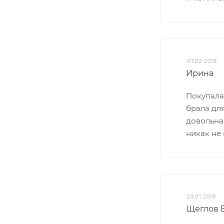
07.02.2019
Ирина
Покупала 
брала дл
довольна,
никак не 
23.01.2019
Щеглов В