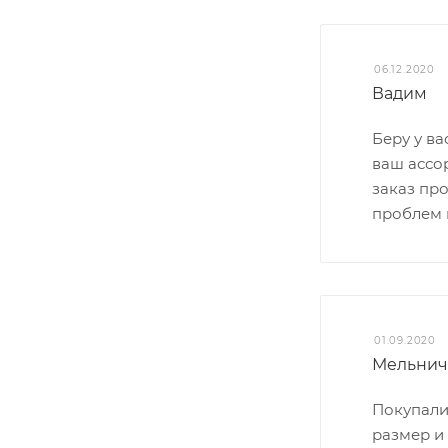
06.12.2020
Вадим
Беру у в
ваш ассо
заказ про
проблем 
01.09.2020
Мельнич
Покупали 
размер и 