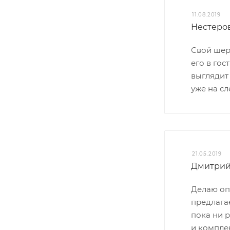
11.08.2019
Нестеро
Свой шерс
его в гос
выглядит
уже на с
21.05.2019
Дмитрий
Делаю оп
предлагае
пока ни 
и компле