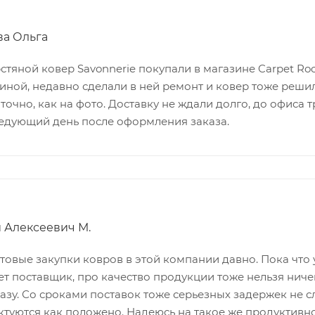
ва Ольга
тяной ковер Savonnerie покупали в магазине Carpet Room
тиной, недавно сделали в ней ремонт и ковер тоже реши
 точно, как на фото. Доставку не ждали долго, до офиса
ледующий день после оформления заказа.
 Алексеевич М.
товые закупки ковров в этой компании давно. Пока что 
т поставщик, про качество продукции тоже нельзя ничег
разу. Со сроками поставок тоже серьезных задержек не 
ктуются как положено. Надеюсь на такое же продуктивн