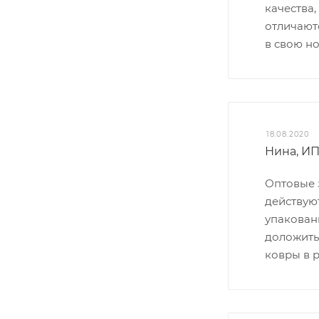
качества,
отличают
в свою но
18.08.2020
Нина, И
Оптовые 
действую
упакован
доложить
ковры в 