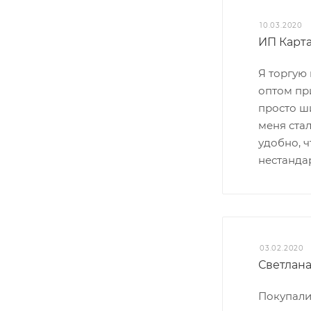
10.03.2020
ИП Карт
Я торгую
оптом пр
просто ши
меня стал
удобно, 
нестанда
03.02.2020
Светлан
Покупали