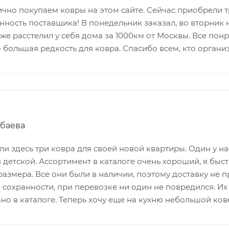
ично покупаем ковры на этом сайте. Сейчас приобрели т
енность поставщика! В понедельник заказал, во вторник 
же расстелил у себя дома за 1000км от Москвы. Все понра
о большая редкость для ковра. Спасибо всем, кто орган
абаева
и здесь три ковра для своей новой квартиры. Один у нас 
 в детской. Ассортимент в каталоге очень хороший, я б
размера. Все они были в наличии, поэтому доставку не 
 сохранности, при перевозке ни один не повредился. Их 
но в каталоге. Теперь хочу еще на кухню небольшой кове