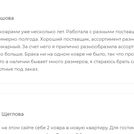
ашова
 коврами уже несколько лет. Работала с разными постав
имерно полгода. Хороший поставщик, ассортимент разно
карный. За счет него я прилично разнообразила ассорти
о больше. Брака ни на одном ковре не было, так что про
что в наличии бывает много размеров, я стараюсь брать
ртные под заказ.
а Щеглова
 на этом сайте себе 2 ковра в новую квартиру. Для гос