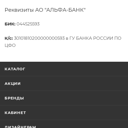
Реквизиты АО "АЛЬФА-БАНК"
БИК:
044525593
К/с:
30101810200000000593 в ГУ БАНКА РОССИИ ПО
ЦФО
КАТАЛОГ
АКЦИИ
БРЕНДЫ
КАБИНЕТ
ДИЗАЙНЕРАМ